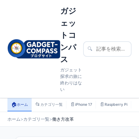
ガジ
ェッ
トコ
ンパ
🔍
ス
ガジェット
探求の旅に
終わりはな
い
🏠
📂
📄
📄

ホーム
カテゴリ一覧
iPhone 17
Raspberry Pi
ホーム
>
カテゴリ一覧
>
働き方改革