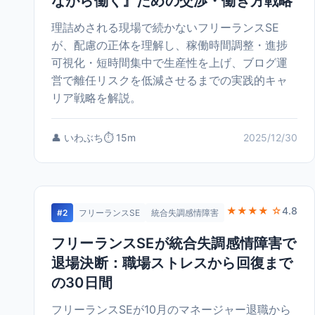
ながら働く』ための交渉・働き方戦略
理詰めされる現場で続かないフリーランスSE
が、配慮の正体を理解し、稼働時間調整・進捗
可視化・短時間集中で生産性を上げ、ブログ運
営で離任リスクを低減させるまでの実践的キャ
リア戦略を解説。
👤 いわぶち
⏱️ 15m
2025/12/30
★★★★ ☆
4.8
#2
フリーランスSE
統合失調感情障害
フリーランスSEが統合失調感情障害で
退場決断：職場ストレスから回復まで
の30日間
フリーランスSEが10月のマネージャー退職から