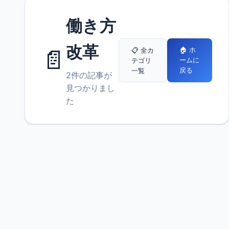
働き方
改革
📄
🏠 ホ
📋 全カ
ームに
テゴリ
戻る
一覧
2件の記事が
見つかりまし
た