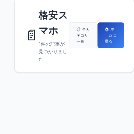
格安ス
マホ
📄
🏠 ホ
📋 全カ
ームに
テゴリ
戻る
一覧
1件の記事が
見つかりまし
た