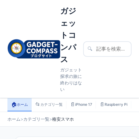
ガジ
ェッ
トコ
ンパ
🔍
ス
ガジェット
探求の旅に
終わりはな
い
🏠
📂
📄
📄

ホーム
カテゴリ一覧
iPhone 17
Raspberry Pi
ホーム
>
カテゴリ一覧
>
格安スマホ