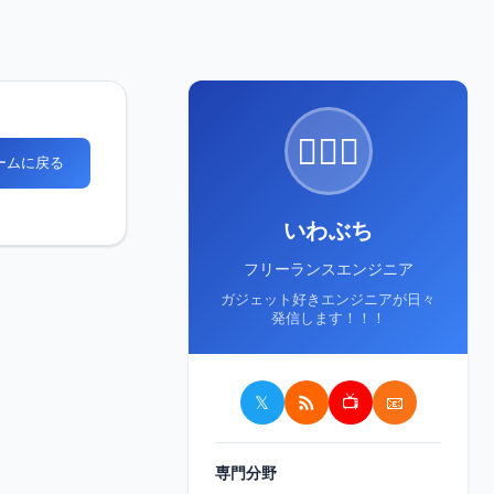
🙋🏻‍♂️
ホームに戻る
いわぶち
フリーランスエンジニア
ガジェット好きエンジニアが日々
発信します！！！
𝕏
📺
📧
専門分野