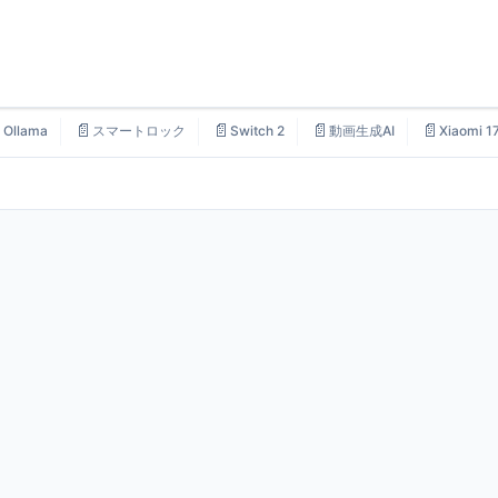

📄
📄
📄
📄
Ollama
スマートロック
Switch 2
動画生成AI
Xiaomi 1