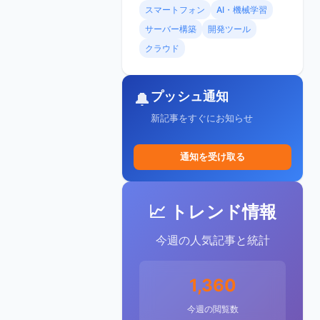
スマートフォン
AI・機械学習
サーバー構築
開発ツール
クラウド
プッシュ通知
🔔
新記事をすぐにお知らせ
通知を受け取る
📈 トレンド情報
今週の人気記事と統計
1,360
今週の閲覧数