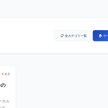
🏠 
📋 全カテゴリ一覧
 ☆
4.5
ueの
ローカル
シー、