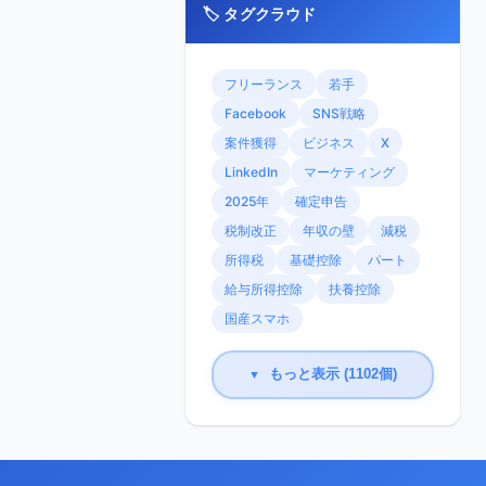
🏷️ タグクラウド
フリーランス
若手
Facebook
SNS戦略
案件獲得
ビジネス
X
LinkedIn
マーケティング
2025年
確定申告
税制改正
年収の壁
減税
所得税
基礎控除
パート
給与所得控除
扶養控除
国産スマホ
もっと表示 (1102個)
▼