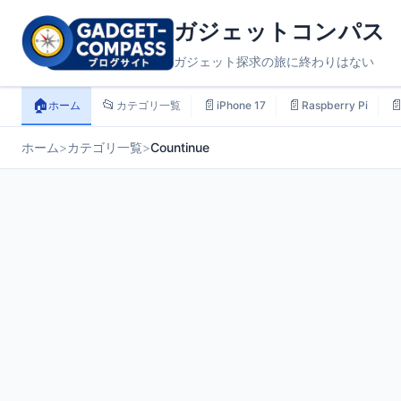
ガジェットコンパス
ガジェット探求の旅に終わりはない
🏠
📂
📄
📄

ホーム
カテゴリ一覧
iPhone 17
Raspberry Pi
ホーム
>
カテゴリ一覧
>
Countinue