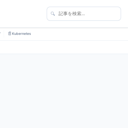
🔍
📄
7
Kubernetes