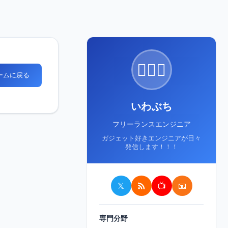
🙋🏻‍♂️
ホームに戻る
いわぶち
フリーランスエンジニア
ガジェット好きエンジニアが日々
発信します！！！
𝕏
📺
📧
専門分野