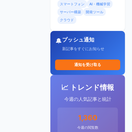
スマートフォン
AI・機械学習
サーバー構築
開発ツール
クラウド
プッシュ通知
🔔
新記事をすぐにお知らせ
通知を受け取る
📈 トレンド情報
今週の人気記事と統計
1,360
今週の閲覧数