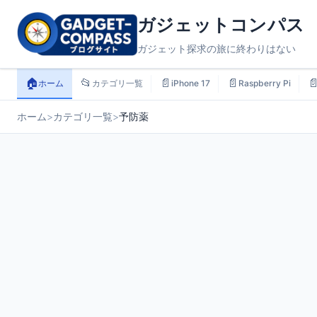
ガジェットコンパス
ガジェット探求の旅に終わりはない
🏠
📂
📄
📄

ホーム
カテゴリ一覧
iPhone 17
Raspberry Pi
ホーム
>
カテゴリ一覧
>
予防薬