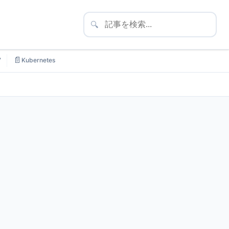
🔍
📄
7
Kubernetes