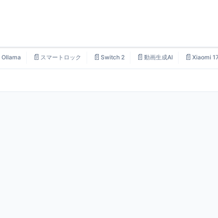

📄
📄
📄
📄
Ollama
スマートロック
Switch 2
動画生成AI
Xiaomi 1