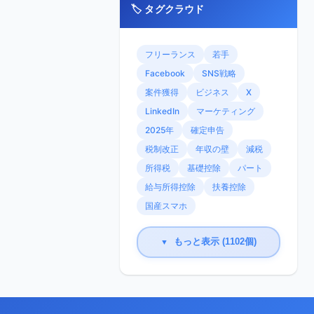
🏷️ タグクラウド
フリーランス
若手
Facebook
SNS戦略
案件獲得
ビジネス
X
LinkedIn
マーケティング
2025年
確定申告
税制改正
年収の壁
減税
所得税
基礎控除
パート
給与所得控除
扶養控除
国産スマホ
もっと表示 (1102個)
▼