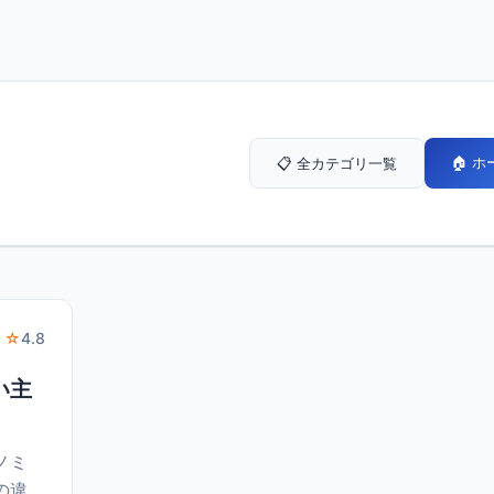
🏠 
📋 全カテゴリ一覧
 ☆
4.8
い主
ノミ
の違