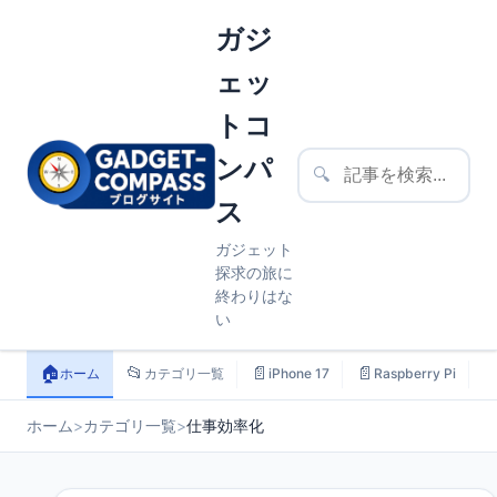
ガジ
ェッ
トコ
ンパ
🔍
ス
ガジェット
探求の旅に
終わりはな
い
🏠
📂
📄
📄

ホーム
カテゴリ一覧
iPhone 17
Raspberry Pi
ホーム
>
カテゴリ一覧
>
仕事効率化