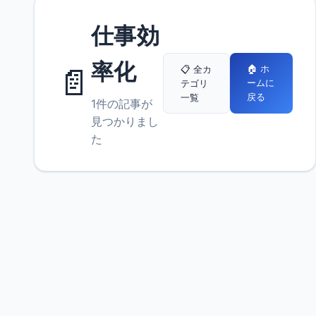
仕事効
率化
📄
🏠 ホ
📋 全カ
ームに
テゴリ
戻る
一覧
1件の記事が
見つかりまし
た