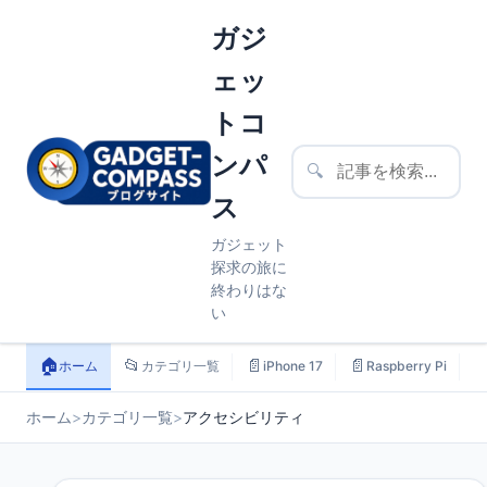
ガジ
ェッ
トコ
ンパ
🔍
ス
ガジェット
探求の旅に
終わりはな
い
🏠
📂
📄
📄

ホーム
カテゴリ一覧
iPhone 17
Raspberry Pi
ホーム
>
カテゴリ一覧
>
アクセシビリティ