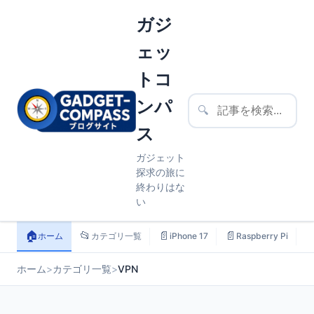
ガジ
ェッ
トコ
ンパ
🔍
ス
ガジェット
探求の旅に
終わりはな
い
🏠
📂
📄
📄

ホーム
カテゴリ一覧
iPhone 17
Raspberry Pi
ホーム
>
カテゴリ一覧
>
VPN