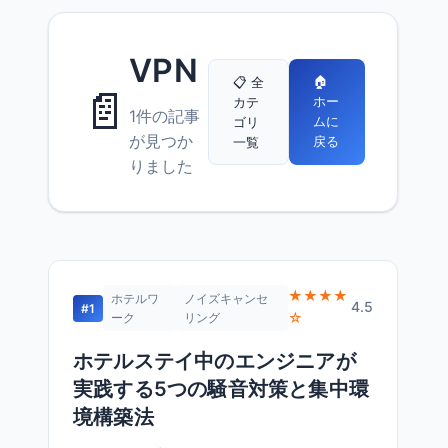
VPN
🏠
📋 全
📄
ホー
カテ
1件の記事
ムに
ゴリ
が見つか
戻る
一覧
りました
★★★★
ホテルワ
ノイズキャンセ
4.5
#1
☆
ーク
リング
ホテルステイ中のエンジニアが
実践する5つの騒音対策と集中環
境構築法