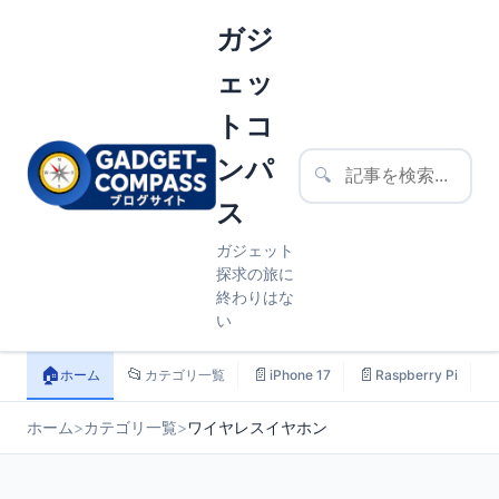
ガジ
ェッ
トコ
ンパ
🔍
ス
ガジェット
探求の旅に
終わりはな
い
🏠
📂
📄
📄

ホーム
カテゴリ一覧
iPhone 17
Raspberry Pi
ホーム
>
カテゴリ一覧
>
ワイヤレスイヤホン