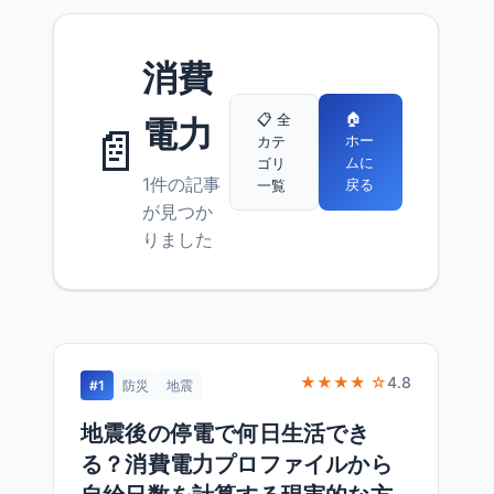
消費
🏠
📋 全
電力
📄
ホー
カテ
ムに
ゴリ
1件の記事
戻る
一覧
が見つか
りました
★★★★ ☆
4.8
#1
防災
地震
地震後の停電で何日生活でき
る？消費電力プロファイルから