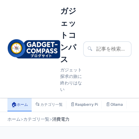
ガジ
ェッ
トコ
ンパ
🔍
ス
ガジェット
探求の旅に
終わりはな
い
🏠
📂
📄
📄
📄
ホーム
カテゴリ一覧
Raspberry Pi
Ollama
ス
ホーム
>
カテゴリ一覧
>
消費電力