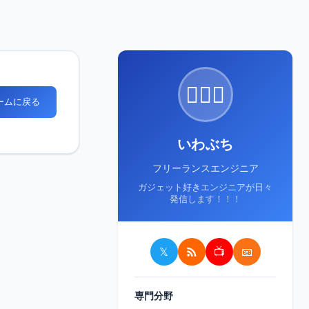
🙋🏻‍♂️
ホームに戻る
いわぶち
フリーランスエンジニア
ガジェット好きエンジニアが日々
発信します！！！
𝕏
📺
📧
専門分野