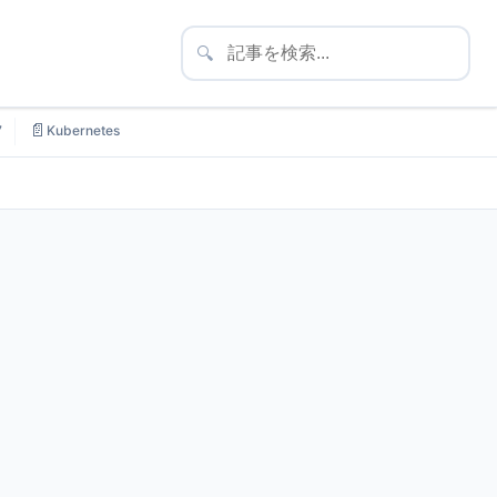
🔍
📄
7
Kubernetes