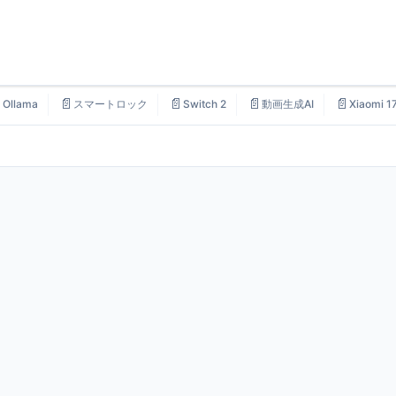

📄
📄
📄
📄
Ollama
スマートロック
Switch 2
動画生成AI
Xiaomi 1