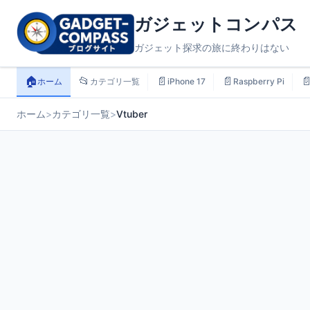
ガジェットコンパス
ガジェット探求の旅に終わりはない
🏠
📂
📄
📄

ホーム
カテゴリ一覧
iPhone 17
Raspberry Pi
ホーム
>
カテゴリ一覧
>
Vtuber