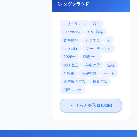
🏷️ タグクラウド
フリーランス
若手
Facebook
SNS戦略
案件獲得
ビジネス
X
LinkedIn
マーケティング
2025年
確定申告
税制改正
年収の壁
減税
所得税
基礎控除
パート
給与所得控除
扶養控除
国産スマホ
もっと表示 (1102個)
▼