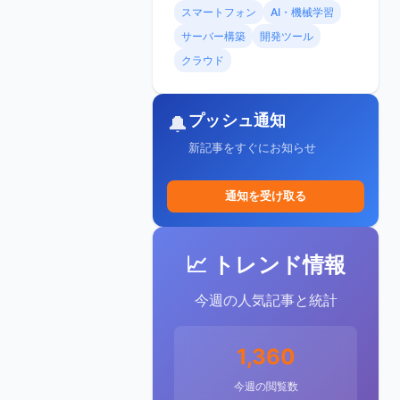
スマートフォン
AI・機械学習
サーバー構築
開発ツール
クラウド
プッシュ通知
🔔
新記事をすぐにお知らせ
通知を受け取る
📈 トレンド情報
今週の人気記事と統計
1,360
今週の閲覧数