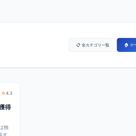
🏠 
📋 全カテゴリ一覧
 ☆
4.3
者獲得
は独
長す