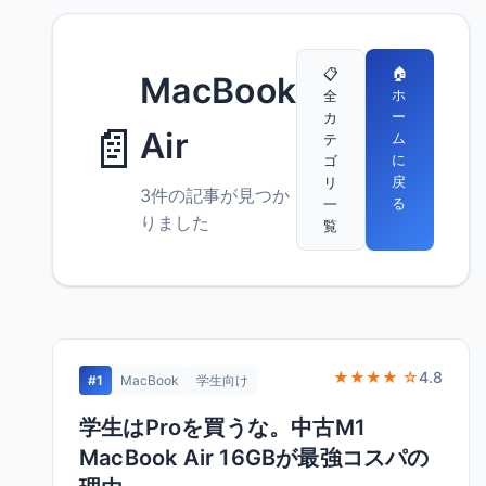
🏠
📋
MacBook
ホ
全
ー
カ
📄
Air
ム
テ
に
ゴ
戻
リ
3件の記事が見つか
る
一
りました
覧
★★★★ ☆
4.8
#1
MacBook
学生向け
学生はProを買うな。中古M1
MacBook Air 16GBが最強コスパの