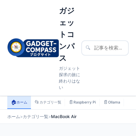
ガジ
ェッ
トコ
ンパ
🔍
ス
ガジェット
探求の旅に
終わりはな
い
🏠
📂
📄
📄
📄
ホーム
カテゴリ一覧
Raspberry Pi
Ollama
ス
ホーム
>
カテゴリ一覧
>
MacBook Air