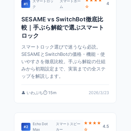
★★★★
スマートロッ
スマートホー
4
#1
☆
ク
ム
SESAME vs SwitchBot徹底比
較｜手ぶら解錠で選ぶスマート
ロック
スマートロック選びで迷うなら必読。
SESAMEとSwitchBotの価格・機能・使
いやすさを徹底比較。手ぶら解錠の仕組
みから初期設定まで、実装までの全ステ
ップを解説します。
👤 いわぶち
⏱️ 15m
2026/3/23
★★★★
Echo Dot
スマートスピー
4.5
#2
☆
Max
カー