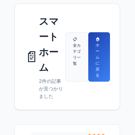
スマ
ート
🏠
📋
ホ
全カ
ホー
📄
ー
テゴ
ム
リ一
に
覧
ム
戻
る
2件の記事
が見つかり
ました