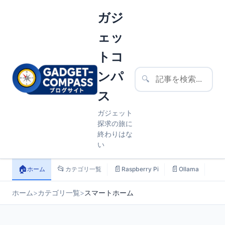
ガジ
ェッ
トコ
ンパ
🔍
ス
ガジェット
探求の旅に
終わりはな
い
🏠
📂
📄
📄
📄
ホーム
カテゴリ一覧
Raspberry Pi
Ollama
ス
ホーム
>
カテゴリ一覧
>
スマートホーム