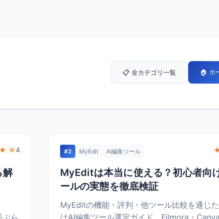
🏠 
📋 全カテゴリ一覧
★ ☆
4
#2
MyEdit
AI編集ツール
ら解
MyEditは本当に使える？初心者向
ールの実態を徹底検証
MyEditの機能・評判・他ツール比較を通じ
手ぶら
けAI編集ツール選定ガイド。Filmora・Can