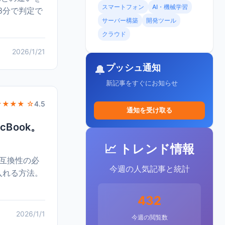
スマートフォン
AI・機械学習
3分で判定で
サーバー構築
開発ツール
クラウド
2026/1/21
プッシュ通知
🔔
新記事をすぐにお知らせ
★★★★ ☆
4.5
通知を受け取る
Book。
📈 トレンド情報
x互換性の必
今週の人気記事と統計
入れる方法。
432
2026/1/1
今週の閲覧数