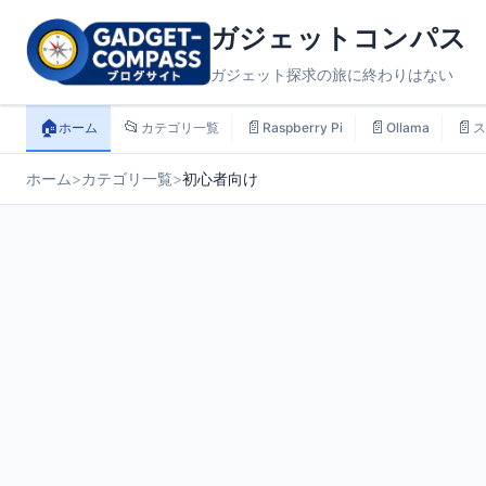
ガジェットコンパス
ガジェット探求の旅に終わりはない
🏠
📂
📄
📄
📄
ホーム
カテゴリ一覧
Raspberry Pi
Ollama
ス
ホーム
>
カテゴリ一覧
>
初心者向け