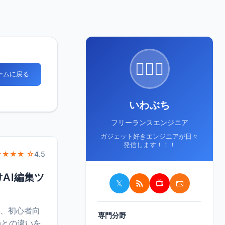
🙋🏻‍♂️
ホームに戻る
いわぶち
フリーランスエンジニア
ガジェット好きエンジニアが日々
発信します！！！
★★★★ ☆
4.5
けAI編集ツ
𝕏
📺
📧
た、初心者向
専門分野
vaとの違いを