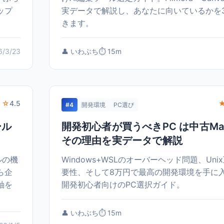
ップ
実データで解説し、あなたに向いているかを
きます。
6/3/23
👤 いわぶち
⏱️ 15m
 ☆
4.5
#4
開発環境
PC選び
ール
開発初心者が買うべきPC は中古Mac
その理由を実データで解説
ルの機
Windows+WSLのオーバーヘッド問題、Uni
ら企
要性、そして8万円で最高の開発環境を手に
軸を
開発初心者向けのPC選択ガイド。
👤 いわぶち
⏱️ 15m