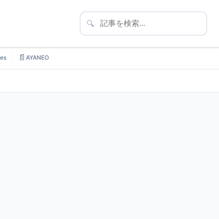
🔍
📄
es
AYANEO