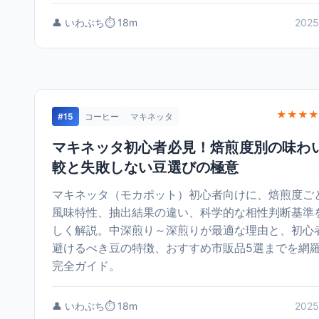
👤 いわぶち
⏱️ 18m
2025
★★★★
#15
コーヒー
マキネッタ
マキネッタ初心者必見！焙煎度別の味わ
較と失敗しない豆選びの極意
マキネッタ（モカポット）初心者向けに、焙煎度ご
風味特性、抽出結果の違い、科学的な相性判断基準
しく解説。中深煎り～深煎りが最適な理由と、初心
避けるべき豆の特徴、おすすめ市販品5選までを網
完全ガイド。
👤 いわぶち
⏱️ 18m
2025