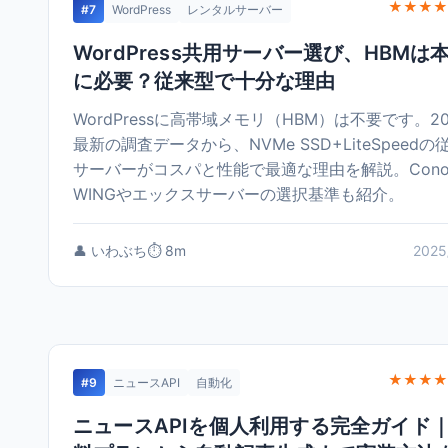
★★★★
#7
WordPress
レンタルサーバー
WordPress共用サーバー選び、HBMは
に必要？従来型で十分な理由
WordPressに高帯域メモリ（HBM）は不要です。20
最新の調査データから、NVMe SSD+LiteSpeedの
サーバーがコスパと性能で最適な理由を解説。Cono
WINGやエックスサーバーの選択基準も紹介。
👤 いわぶち
⏱️ 8m
2025
★★★★
#9
ニュースAPI
自動化
ニュースAPIを個人利用する完全ガイド