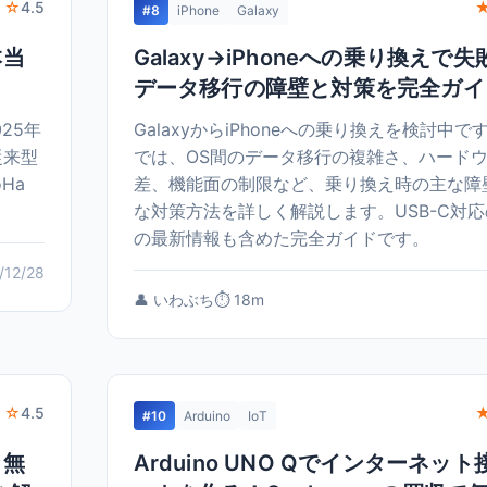
 ☆
4.5
#8
iPhone
Galaxy
本当
Galaxy→iPhoneへの乗り換えで
データ移行の障壁と対策を完全ガイ
25年
GalaxyからiPhoneへの乗り換えを検討中
従来型
では、OS間のデータ移行の複雑さ、ハード
Ha
差、機能面の制限など、乗り換え時の主な障
な対策方法を詳しく解説します。USB-C対応のiP
の最新情報も含めた完全ガイドです。
/12/28
👤 いわぶち
⏱️ 18m
 ☆
4.5
#10
Arduino
IoT
｜無
Arduino UNO Qでインターネット