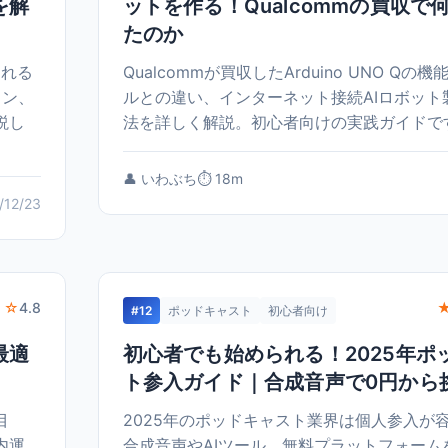
を解
ットを作る！Qualcommの買収で
たのか
われる
Qualcommが買収したArduino UNO Qの
ラン、
ルとの違い、インターネット接続AIロボット
説し
法を詳しく解説。初心者向けの実践ガイドで
👤 いわぶち
⏱️ 18m
/12/23
 ☆
4.8
#12
ポッドキャスト
初心者向け
最適
初心者でも始められる！2025年ポ
ト参入ガイド｜合成音声で0円から
目
2025年のポッドキャスト業界は個人参入が
内運
合成音声やAIツール、無料プラットフォーム