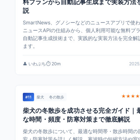
料プランから自動記事生成まで実装方法
説
SmartNews、グノシーなどのニュースアプリで使
ニュースAPIの仕組みから、個人利用可能な無料プ
自動記事生成技術まで、実践的な実装方法を完全解
ます。
👤 いわぶち
⏱️ 20m
2025
★★★★
#11
柴犬
冬の散歩
柴犬の冬散歩を成功させる完全ガイド｜
な時間・頻度・防寒対策まで徹底解説
柴犬の冬散歩について、最適な時間帯・散歩時間の
安・防寒対策を詳しく解説。寒波時の短縮方法や室