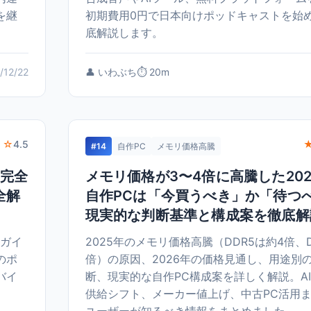
を継
初期費用0円で日本向けポッドキャストを始
底解説します。
/12/22
👤 いわぶち
⏱️ 20m
 ☆
4.5
#14
自作PC
メモリ価格高騰
る完全
メモリ価格が3〜4倍に高騰した20
全解
自作PCは「今買うべき」か「待つ
現実的な判断基準と構成案を徹底解
全ガイ
2025年のメモリ価格高騰（DDR5は約4倍、D
のポ
倍）の原因、2026年の価格見通し、用途別
バイ
断、現実的な自作PC構成案を詳しく解説。A
供給シフト、メーカー値上げ、中古PC活用ま