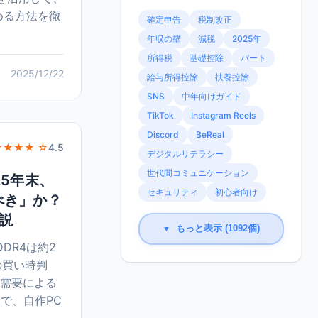
める方法を徹
確定申告
税制改正
年収の壁
減税
2025年
所得税
基礎控除
パート
2025/12/22
給与所得控除
扶養控除
SNS
中年向けガイド
TikTok
Instagram Reels
Discord
BeReal
★★★★ ☆
4.5
デジタルリテラシー
世代間コミュニケーション
25年末、
セキュリティ
初心者向け
べき」か？
説
もっと表示 (1092個)
▼
DR4は約2
の買い時判
I需要による
で、自作PC