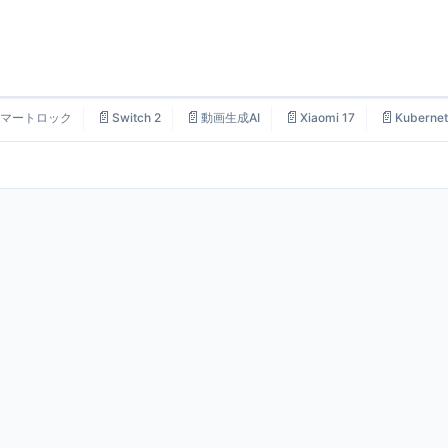
📄
📄
📄
📄
マートロック
Switch 2
動画生成AI
Xiaomi 17
Kubernet