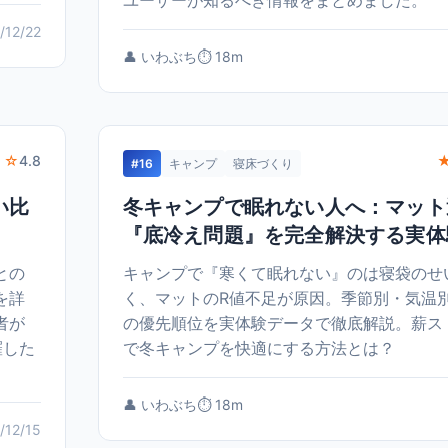
ユーザーが知るべき情報をまとめました。
/12/22
👤 いわぶち
⏱️ 18m
 ☆
4.8
#16
キャンプ
寝床づくり
い比
冬キャンプで眠れない人へ：マット
『底冷え問題』を完全解決する実体
との
キャンプで『寒くて眠れない』のは寝袋のせ
を詳
く、マットのR値不足が原因。季節別・気温
者が
の優先順位を実体験データで徹底解説。薪ス
羅した
で冬キャンプを快適にする方法とは？
👤 いわぶち
⏱️ 18m
/12/15