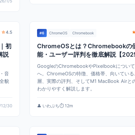
26/1/5
 ☆
4.5
#6
ChromeOS
Chromebook
ド｜初
ChromeOSとは？Chromebook
解説
能・ユーザー評判を徹底解説【202
。
GoogleのChromebookやPixelbookに
画・音
へ。ChromeOSの特徴、価格帯、向いてい
全貌
層、実際の評判、そしてM1 MacBook Air
わかりやすく解説します。
/12/30
👤 いわぶち
⏱️ 12m