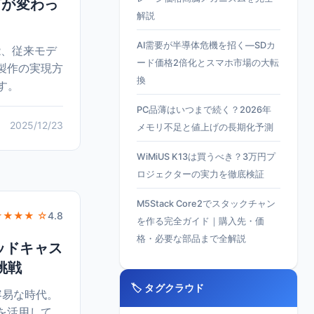
何が変わっ
解説
AI需要が半導体危機を招く—SDカ
機能、従来モデ
ード価格2倍化とスマホ市場の大転
製作の実現方
換
す。
PC品薄はいつまで続く？2026年
2025/12/23
メモリ不足と値上げの長期化予測
WiMiUS K13は買うべき？3万円プ
ロジェクターの実力を徹底検証
M5Stack Core2でスタックチャン
★★★★ ☆
4.8
を作る完全ガイド｜購入先・価
格・必要な部品まで全解説
ッドキャス
挑戦
🏷️ タグクラウド
容易な時代。
を活用して、