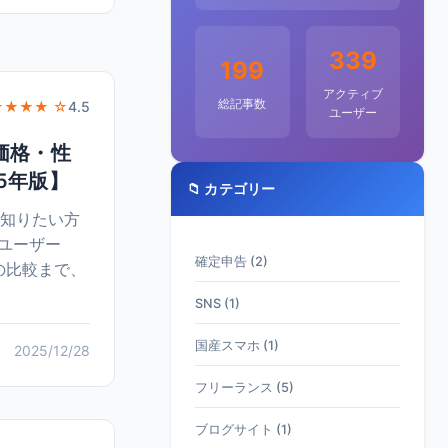
339
199
アクティブ
総記事数
★★★★ ☆
4.5
ユーザー
の価格・性
5年版】
📁 カテゴリー
ついて知りたい方
るユーザー
確定申告 (2)
との比較まで、
SNS (1)
国産スマホ (1)
2025/12/28
フリーランス (5)
ブログサイト (1)