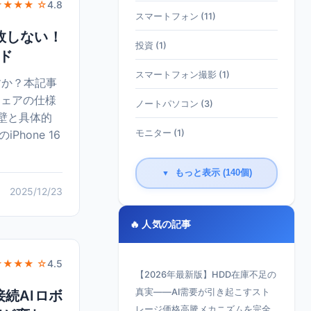
★★★★ ☆
4.8
スマートフォン (11)
失敗しない！
投資 (1)
ド
スマートフォン撮影 (1)
ですか？本記事
ウェアの仕様
ノートパソコン (3)
壁と具体的
hone 16
モニター (1)
もっと表示 (140個)
▼
2025/12/23
🔥 人気の記事
★★★★ ☆
4.5
【2026年最新版】HDD在庫不足の
真実——AI需要が引き起こすスト
接続AIロボ
レージ価格高騰メカニズムを完全