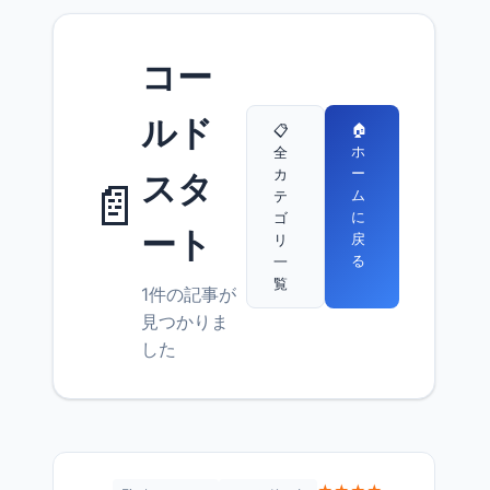
コー
ルド
🏠
📋
ホ
全
ー
カ
スタ
📄
ム
テ
に
ゴ
ート
戻
リ
る
一
覧
1件の記事が
見つかりま
した