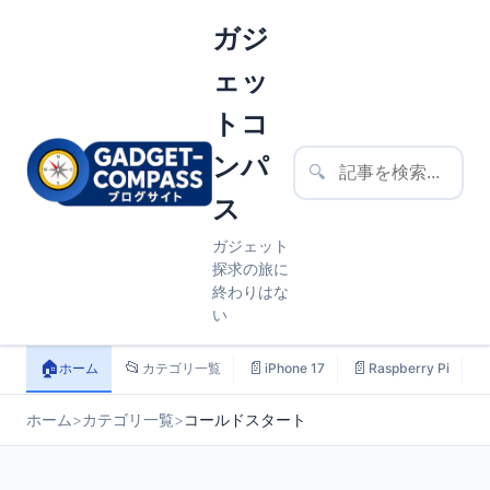
ガジ
ェッ
トコ
ンパ
🔍
ス
ガジェット
探求の旅に
終わりはな
い
🏠
📂
📄
📄

ホーム
カテゴリ一覧
iPhone 17
Raspberry Pi
ホーム
>
カテゴリ一覧
>
コールドスタート