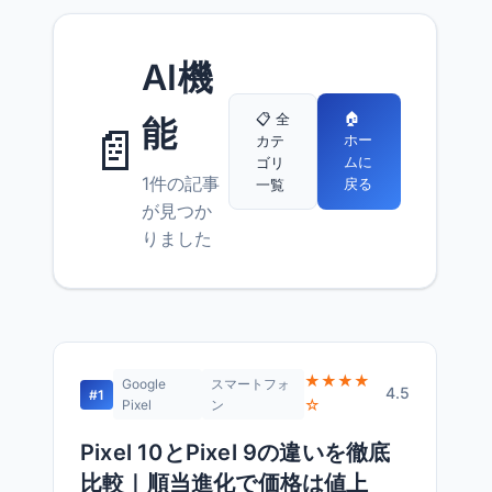
AI機
🏠
📋 全
能
📄
ホー
カテ
ムに
ゴリ
1件の記事
戻る
一覧
が見つか
りました
★★★★
Google
スマートフォ
4.5
#1
☆
Pixel
ン
Pixel 10とPixel 9の違いを徹底
比較｜順当進化で価格は値上