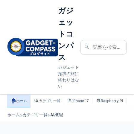
ガジ
ェッ
トコ
ンパ
🔍
ス
ガジェット
探求の旅に
終わりはな
い
🏠
📂
📄
📄

ホーム
カテゴリ一覧
iPhone 17
Raspberry Pi
ホーム
>
カテゴリ一覧
>
AI機能