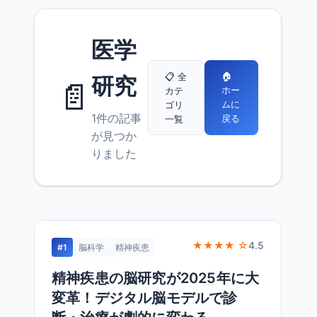
医学
🏠
📋 全
研究
📄
ホー
カテ
ムに
ゴリ
1件の記事
戻る
一覧
が見つか
りました
★★★★ ☆
4.5
#1
脳科学
精神疾患
精神疾患の脳研究が2025年に大
変革！デジタル脳モデルで診