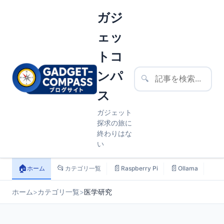
ガジ
ェッ
トコ
ンパ
🔍
ス
ガジェット
探求の旅に
終わりはな
い
🏠
📂
📄
📄
📄
ホーム
カテゴリ一覧
Raspberry Pi
Ollama
ス
ホーム
>
カテゴリ一覧
>
医学研究