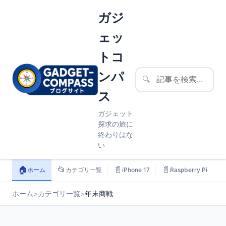
ガジ
ェッ
トコ
ンパ
🔍
ス
ガジェット
探求の旅に
終わりはな
い
🏠
📂
📄
📄

ホーム
カテゴリ一覧
iPhone 17
Raspberry Pi
ホーム
>
カテゴリ一覧
>
年末商戦