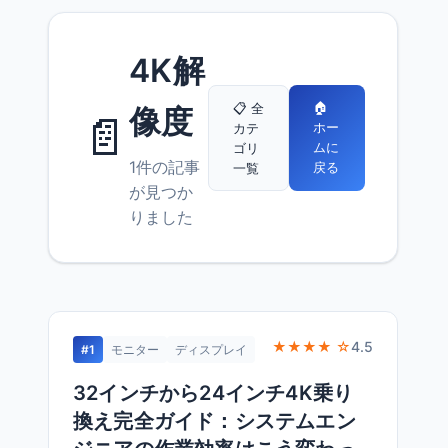
4K解
🏠
📋 全
像度
📄
ホー
カテ
ムに
ゴリ
1件の記事
戻る
一覧
が見つか
りました
★★★★ ☆
4.5
#1
モニター
ディスプレイ
32インチから24インチ4K乗り
換え完全ガイド：システムエン