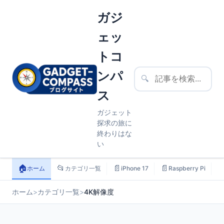
ガジ
ェッ
トコ
ンパ
🔍
ス
ガジェット
探求の旅に
終わりはな
い
🏠
📂
📄
📄

ホーム
カテゴリ一覧
iPhone 17
Raspberry Pi
ホーム
>
カテゴリ一覧
>
4K解像度