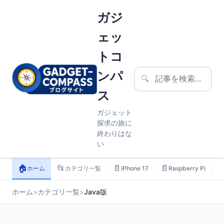
ガジ
ェッ
トコ
ンパ
🔍
ス
ガジェット
探求の旅に
終わりはな
い
🏠
📂
📄
📄

ホーム
カテゴリ一覧
iPhone 17
Raspberry Pi
ホーム
>
カテゴリ一覧
>
Java版