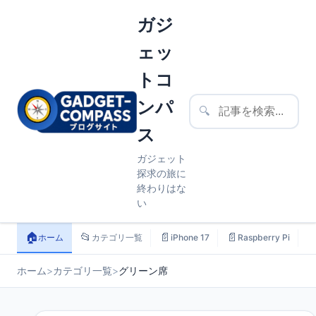
ガジ
ェッ
トコ
ンパ
🔍
ス
ガジェット
探求の旅に
終わりはな
い
🏠
📂
📄
📄

ホーム
カテゴリ一覧
iPhone 17
Raspberry Pi
ホーム
>
カテゴリ一覧
>
グリーン席