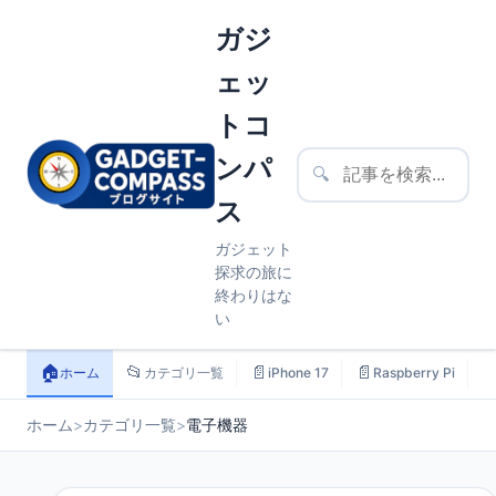
ガジ
ェッ
トコ
ンパ
🔍
ス
ガジェット
探求の旅に
終わりはな
い
🏠
📂
📄
📄

ホーム
カテゴリ一覧
iPhone 17
Raspberry Pi
ホーム
>
カテゴリ一覧
>
電子機器