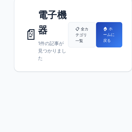
電子機
器
📄
🏠 ホ
📋 全カ
ームに
テゴリ
戻る
一覧
1件の記事が
見つかりまし
た