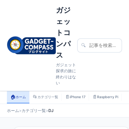
ガジ
ェッ
トコ
ンパ
🔍
ス
ガジェット
探求の旅に
終わりはな
い
🏠
📂
📄
📄

ホーム
カテゴリ一覧
iPhone 17
Raspberry Pi
ホーム
>
カテゴリ一覧
>
DJ