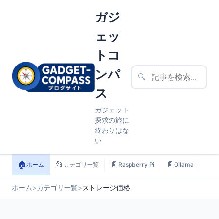
ガジ
ェッ
トコ
ンパ
🔍
ス
ガジェット
探求の旅に
終わりはな
い
🏠
📂
📄
📄
📄
ホーム
カテゴリ一覧
Raspberry Pi
Ollama
ス
ホーム
>
カテゴリ一覧
>
ストレージ価格