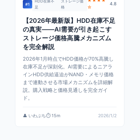
★★★★
HDD在庫不
ストレージ価
4.8
#1
☆
足
格
【2026年最新版】HDD在庫不足
の真実——AI需要が引き起こす
ストレージ価格高騰メカニズム
を完全解説
2026年1月時点でHDD価格が70%高騰し
在庫不足が深刻化。AI需要によるニアラ
インHDD供給逼迫がNAND・メモリ価格
まで連動させる市場メカニズムを詳細解
説。購入戦略と価格見通しを完全ガイ
ド。
👤 いわぶち
⏱️ 15m
2026/1/2