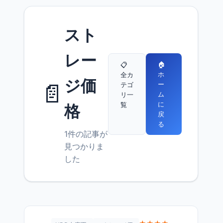
スト
レー
🏠
📋
ホ
全カ
ジ価
📄
ー
テゴ
ム
リ一
に
覧
格
戻
る
1件の記事が
見つかりま
した