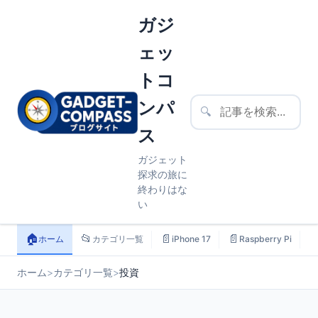
ガジ
ェッ
トコ
ンパ
🔍
ス
ガジェット
探求の旅に
終わりはな
い
🏠
📂
📄
📄

ホーム
カテゴリ一覧
iPhone 17
Raspberry Pi
ホーム
>
カテゴリ一覧
>
投資