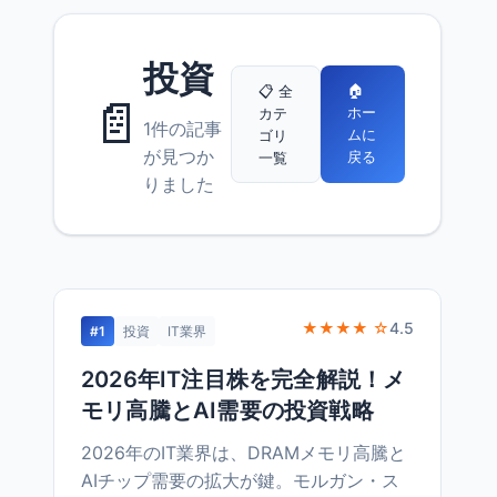
投資
🏠
📋 全
📄
ホー
カテ
1件の記事
ムに
ゴリ
が見つか
戻る
一覧
りました
★★★★ ☆
4.5
#1
投資
IT業界
2026年IT注目株を完全解説！メ
モリ高騰とAI需要の投資戦略
2026年のIT業界は、DRAMメモリ高騰と
AIチップ需要の拡大が鍵。モルガン・ス