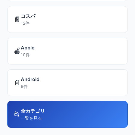
コスパ
📄
12件
Apple
🍎
10件
Android
📄
9件
全カテゴリ
📂
一覧を見る