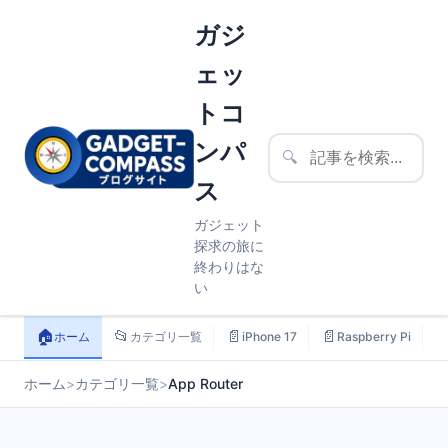
ガジ
ェッ
トコ
ンパ
🔍
ス
ガジェット
探求の旅に
終わりはな
い
🏠
📂
📄
📄

ホーム
カテゴリ一覧
iPhone 17
Raspberry Pi
ホーム
>
カテゴリ一覧
>
App Router