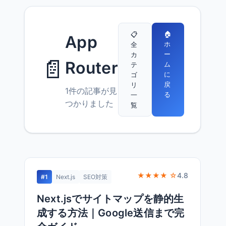
🏠
📋
App
ホ
全
ー
カ
📄
Router
ム
テ
に
ゴ
戻
リ
1件の記事が見
る
一
つかりました
覧
★★★★ ☆
4.8
#1
Next.js
SEO対策
Next.jsでサイトマップを静的生
成する方法｜Google送信まで完