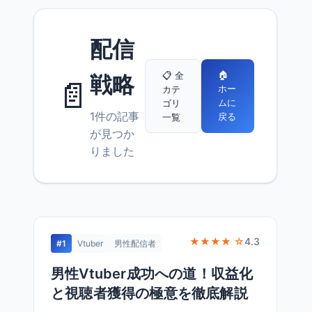
配信
🏠
📋 全
戦略
📄
ホー
カテ
ムに
ゴリ
1件の記事
戻る
一覧
が見つか
りました
★★★★ ☆
4.3
#1
Vtuber
男性配信者
男性Vtuber成功への道！収益化
と視聴者獲得の極意を徹底解説