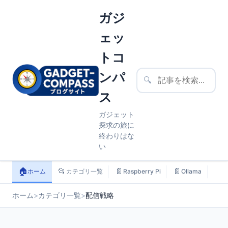
ガジ
ェッ
トコ
ンパ
🔍
ス
ガジェット
探求の旅に
終わりはな
い
🏠
📂
📄
📄
📄
ホーム
カテゴリ一覧
Raspberry Pi
Ollama
ス
ホーム
>
カテゴリ一覧
>
配信戦略