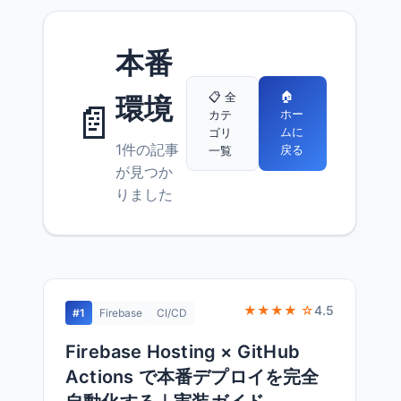
本番
🏠
📋 全
環境
📄
ホー
カテ
ムに
ゴリ
1件の記事
戻る
一覧
が見つか
りました
★★★★ ☆
4.5
#1
Firebase
CI/CD
Firebase Hosting × GitHub
Actions で本番デプロイを完全