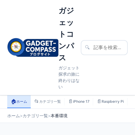
ガジ
ェッ
トコ
ンパ
🔍
ス
ガジェット
探求の旅に
終わりはな
い
🏠
📂
📄
📄

ホーム
カテゴリ一覧
iPhone 17
Raspberry Pi
ホーム
>
カテゴリ一覧
>
本番環境