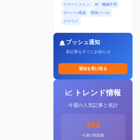
スマートフォン
AI・機械学習
サーバー構築
開発ツール
クラウド
プッシュ通知
🔔
新記事をすぐにお知らせ
通知を受け取る
📈 トレンド情報
今週の人気記事と統計
432
今週の閲覧数