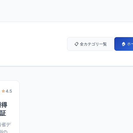
🏠 
📋 全カテゴリ一覧
 ☆
4.5
獲得
検証
務省デ
別の