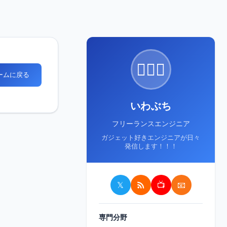
🙋🏻‍♂️
ホームに戻る
いわぶち
フリーランスエンジニア
ガジェット好きエンジニアが日々
発信します！！！
𝕏
📺
📧
専門分野