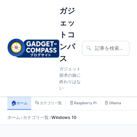
ガジ
ェッ
トコ
ンパ
🔍
ス
ガジェット
探求の旅に
終わりはな
い
🏠
📂
📄
📄
📄
ホーム
カテゴリ一覧
Raspberry Pi
Ollama
ス
ホーム
>
カテゴリ一覧
>
Windows 10