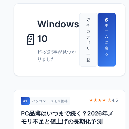
🏠
📋
Windows
ホ
全
ー
カ
📄
10
ム
テ
に
ゴ
戻
リ
1件の記事が見つか
る
一
りました
覧
★★★★ ☆
4.5
#1
パソコン
メモリ価格
PC品薄はいつまで続く？2026年メ
モリ不足と値上げの長期化予測