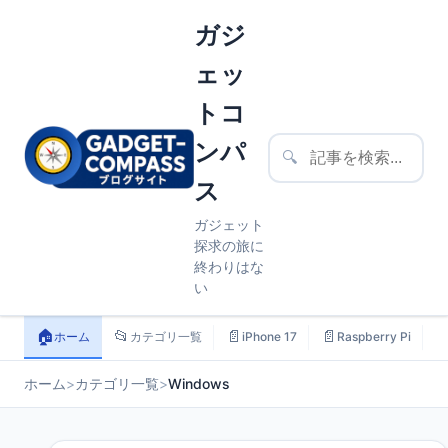
ガジ
ェッ
トコ
ンパ
🔍
ス
ガジェット
探求の旅に
終わりはな
い
🏠
📂
📄
📄

ホーム
カテゴリ一覧
iPhone 17
Raspberry Pi
ホーム
>
カテゴリ一覧
>
Windows