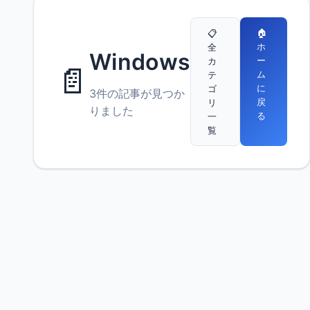
🏠
📋
ホ
全
Windows
ー
カ
📄
ム
テ
に
ゴ
3件の記事が見つか
戻
リ
りました
る
一
覧