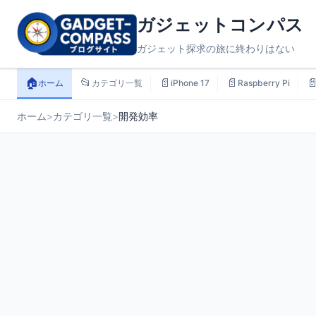
ガジェットコンパス
ガジェット探求の旅に終わりはない
🏠
📂
📄
📄

ホーム
カテゴリ一覧
iPhone 17
Raspberry Pi
ホーム
>
カテゴリ一覧
>
開発効率