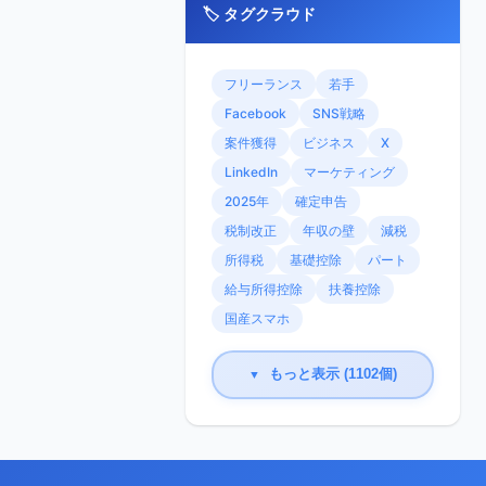
🏷️ タグクラウド
フリーランス
若手
Facebook
SNS戦略
案件獲得
ビジネス
X
LinkedIn
マーケティング
2025年
確定申告
税制改正
年収の壁
減税
所得税
基礎控除
パート
給与所得控除
扶養控除
国産スマホ
もっと表示 (1102個)
▼