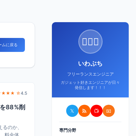
🙋🏻‍♂️
ホームに戻る
いわぶち
フリーランスエンジニア
ガジェット好きエンジニアが日々
発信します！！！
★★★★ ☆
4.5
化を88%削
𝕏
📺
📧
使えるのか、
専門分野
ロー、料金体