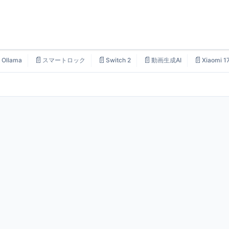

📄
📄
📄
📄
Ollama
スマートロック
Switch 2
動画生成AI
Xiaomi 1