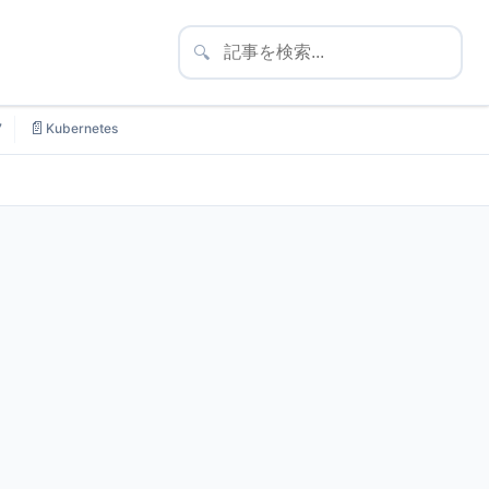
🔍
📄
7
Kubernetes