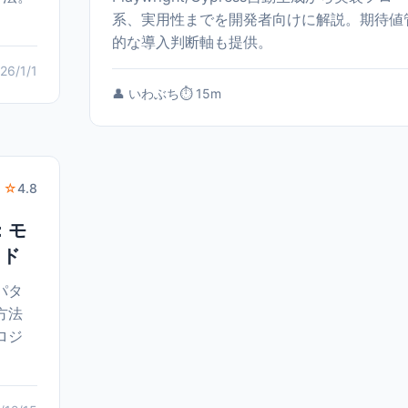
系、実用性までを開発者向けに解説。期待値
的な導入判断軸も提供。
26/1/1
👤 いわぶち
⏱️ 15m
 ☆
4.8
：モ
イド
パタ
方法
ロジ