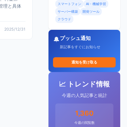
スマートフォン
AI・機械学習
管理と具体
サーバー構築
開発ツール
クラウド
2025/12/31
プッシュ通知
🔔
新記事をすぐにお知らせ
通知を受け取る
📈 トレンド情報
今週の人気記事と統計
1,360
今週の閲覧数