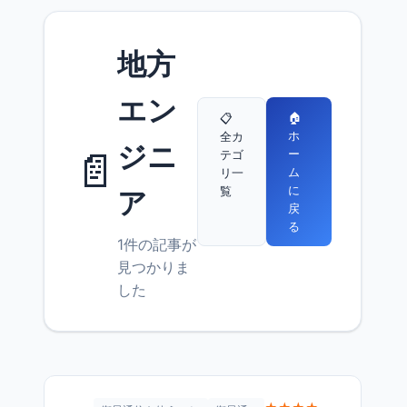
地方
エン
🏠
📋
ホ
全カ
ジニ
📄
ー
テゴ
ム
リ一
に
覧
ア
戻
る
1件の記事が
見つかりま
した