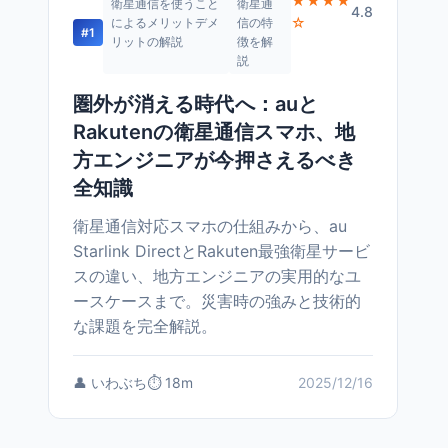
★★★★
衛星通信を使うこと
衛星通
4.8
☆
によるメリットデメ
信の特
#1
リットの解説
徴を解
説
圏外が消える時代へ：auと
Rakutenの衛星通信スマホ、地
方エンジニアが今押さえるべき
全知識
衛星通信対応スマホの仕組みから、au
Starlink DirectとRakuten最強衛星サービ
スの違い、地方エンジニアの実用的なユ
ースケースまで。災害時の強みと技術的
な課題を完全解説。
👤 いわぶち
⏱️ 18m
2025/12/16