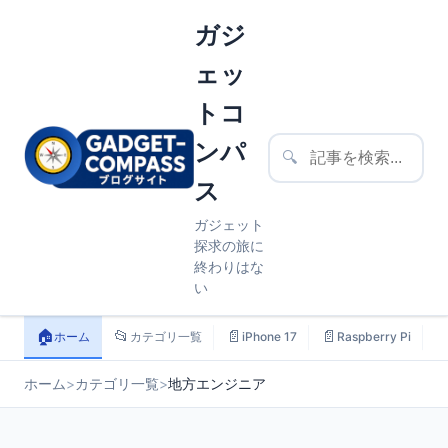
ガジ
ェッ
トコ
ンパ
🔍
ス
ガジェット
探求の旅に
終わりはな
い
🏠
📂
📄
📄

ホーム
カテゴリ一覧
iPhone 17
Raspberry Pi
ホーム
>
カテゴリ一覧
>
地方エンジニア