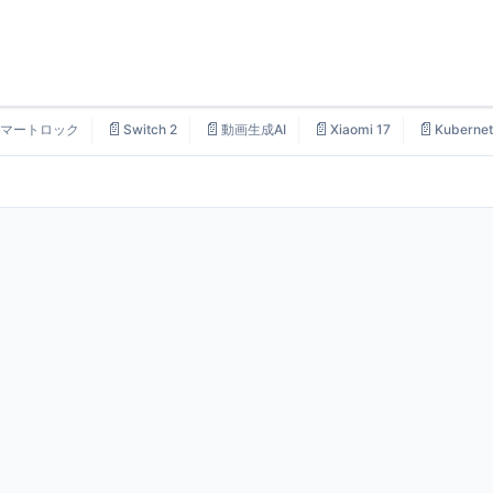
📄
📄
📄
📄
マートロック
Switch 2
動画生成AI
Xiaomi 17
Kubernet