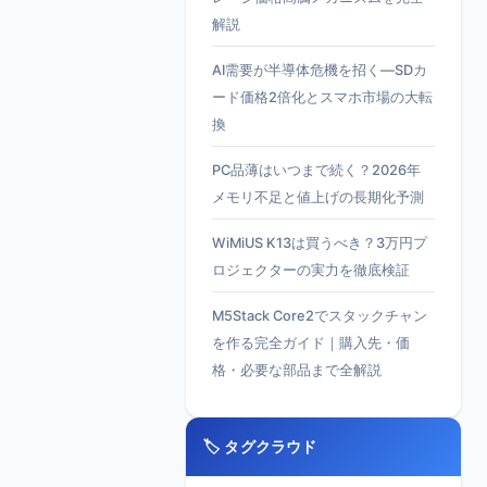
解説
AI需要が半導体危機を招く—SDカ
ード価格2倍化とスマホ市場の大転
換
PC品薄はいつまで続く？2026年
メモリ不足と値上げの長期化予測
WiMiUS K13は買うべき？3万円プ
ロジェクターの実力を徹底検証
M5Stack Core2でスタックチャン
を作る完全ガイド｜購入先・価
格・必要な部品まで全解説
🏷️ タグクラウド