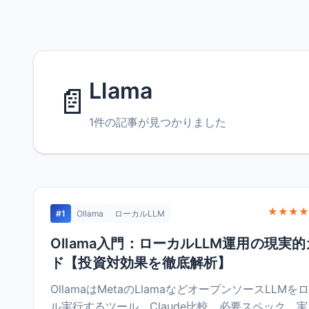
Llama
📄
1件の記事が見つかりました
★★★★
#1
Ollama
ローカルLLM
Ollama入門：ローカルLLM運用の現実
ド【投資対効果を徹底解析】
OllamaはMetaのLlamaなどオープンソースLLMを
ル実行するツール。Claude比較、必要スペック、