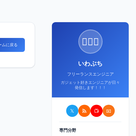
🙋🏻‍♂️
ホームに戻る
いわぶち
フリーランスエンジニア
ガジェット好きエンジニアが日々
発信します！！！
𝕏
📺
📧
専門分野