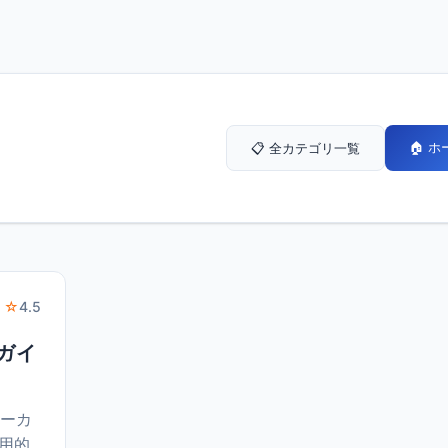
🏠 
📋 全カテゴリ一覧
 ☆
4.5
的ガイ
ローカ
実用的