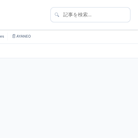
🔍
📄
es
AYANEO