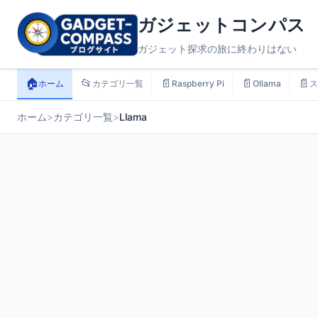
ガジェットコンパス
ガジェット探求の旅に終わりはない
🏠
📂
📄
📄
📄
ホーム
カテゴリ一覧
Raspberry Pi
Ollama
ス
ホーム
>
カテゴリ一覧
>
Llama