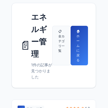
エネ
ルギ
🏠
📋
ホ
全カ
ー管
📄
ー
テゴ
ム
リ一
に
覧
理
戻
る
1件の記事が
見つかりま
した