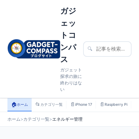
ガジ
ェッ
トコ
ンパ
🔍
ス
ガジェット
探求の旅に
終わりはな
い
🏠
📂
📄
📄

ホーム
カテゴリ一覧
iPhone 17
Raspberry Pi
ホーム
>
カテゴリ一覧
>
エネルギー管理