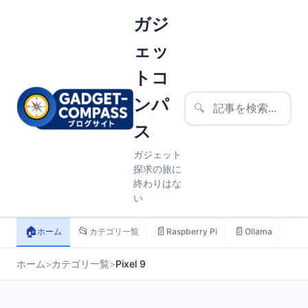
ガジ
ェッ
トコ
ンパ
🔍
ス
ガジェット
探求の旅に
終わりはな
い
🏠
📂
📄
📄
📄
ホーム
カテゴリ一覧
Raspberry Pi
Ollama
ス
ホーム
>
カテゴリ一覧
>
Pixel 9