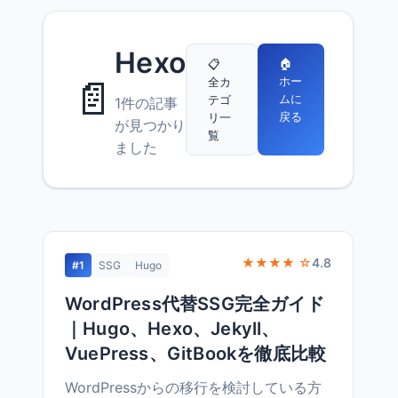
Hexo
🏠
📋
📄
ホー
全カ
ムに
テゴ
1件の記事
戻る
リ一
が見つかり
覧
ました
★★★★ ☆
4.8
#1
SSG
Hugo
WordPress代替SSG完全ガイド
｜Hugo、Hexo、Jekyll、
VuePress、GitBookを徹底比較
WordPressからの移行を検討している方