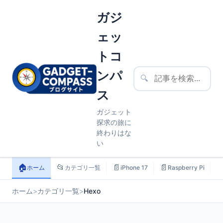
ガジ
ェッ
トコ
ンパ
🔍
ス
ガジェット
探求の旅に
終わりはな
い
🏠
📂
📄
📄

ホーム
カテゴリ一覧
iPhone 17
Raspberry Pi
ホーム
>
カテゴリ一覧
>
Hexo