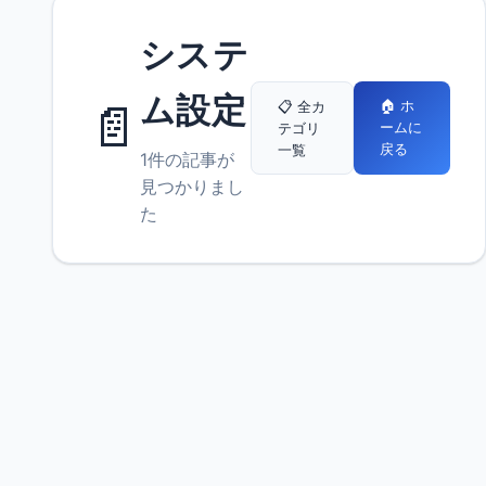
システ
ム設定
📄
🏠 ホ
📋 全カ
ームに
テゴリ
戻る
一覧
1件の記事が
見つかりまし
た