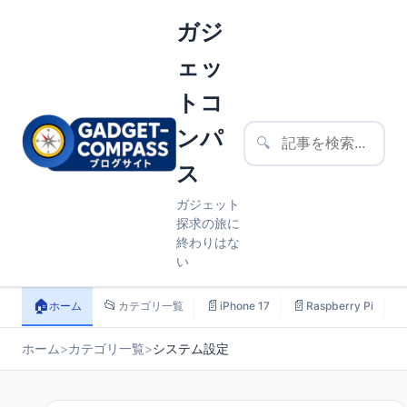
ガジ
ェッ
トコ
ンパ
🔍
ス
ガジェット
探求の旅に
終わりはな
い
🏠
📂
📄
📄

ホーム
カテゴリ一覧
iPhone 17
Raspberry Pi
ホーム
>
カテゴリ一覧
>
システム設定