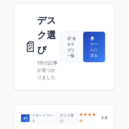
デス
ク選
🏠
📋 全
📄
ホー
カテ
び
ムに
ゴリ
戻る
一覧
1件の記事
が見つか
りました
★★★★
リモートワー
デスク選
4.8
#1
☆
ク
び