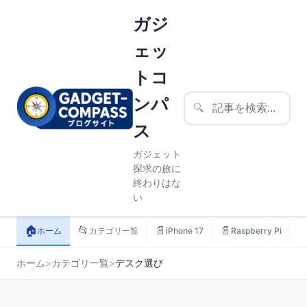
ガジ
ェッ
トコ
ンパ
🔍
ス
ガジェット
探求の旅に
終わりはな
い
🏠
📂
📄
📄

ホーム
カテゴリ一覧
iPhone 17
Raspberry Pi
ホーム
>
カテゴリ一覧
>
デスク選び