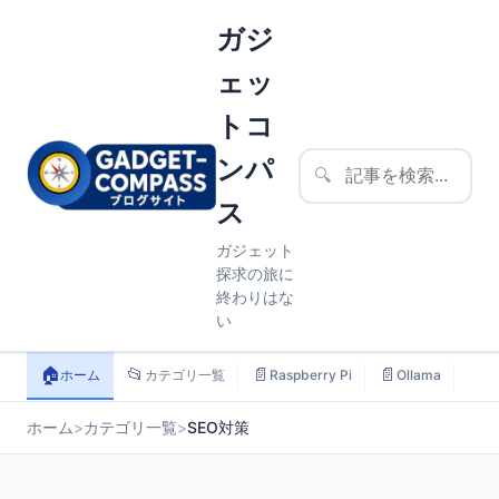
ガジ
ェッ
トコ
ンパ
🔍
ス
ガジェット
探求の旅に
終わりはな
い
🏠
📂
📄
📄
📄
ホーム
カテゴリ一覧
Raspberry Pi
Ollama
ス
ホーム
>
カテゴリ一覧
>
SEO対策