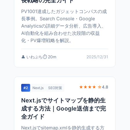
長戦略の完全ガイド
PV1001達成したガジェットコンパスの成
長事例。Search Console・Google
Analyticsの詳細データ分析、広告導入、
AI自動化を組み合わせた次段階の収益
化・PV爆増戦略を解説。
👤 いわぶち
⏱️ 20m
2025/12/31
★★★★ ☆
4.8
#2
Next.js
SEO対策
Next.jsでサイトマップを静的生
成する方法｜Google送信まで完
全ガイド
Next.jsでsitemap.xmlを静的生成する方