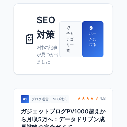
SEO
🏠
📋
対策
📄
ホー
全カ
ムに
テゴ
戻る
リ一
2件の記事
覧
が見つかり
ました
★★★★ ☆
4.8
#1
ブログ運営
SEO対策
ガジェットブログPV1000超えか
ら月収5万へ：データドリブン成