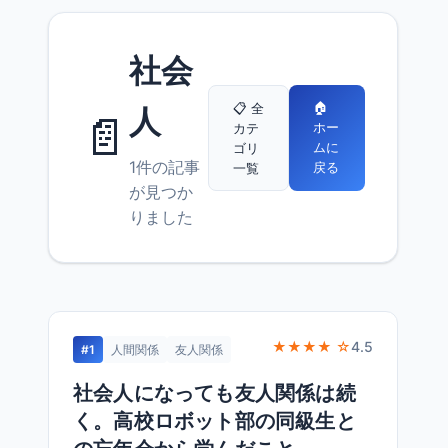
社会
🏠
📋 全
人
📄
ホー
カテ
ムに
ゴリ
1件の記事
戻る
一覧
が見つか
りました
★★★★ ☆
4.5
#1
人間関係
友人関係
社会人になっても友人関係は続
く。高校ロボット部の同級生と