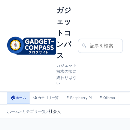
ガジ
ェッ
トコ
ンパ
🔍
ス
ガジェット
探求の旅に
終わりはな
い
🏠
📂
📄
📄
📄
ホーム
カテゴリ一覧
Raspberry Pi
Ollama
ス
ホーム
>
カテゴリ一覧
>
社会人