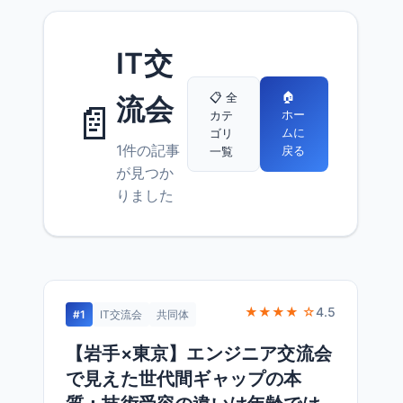
IT交
🏠
📋 全
流会
📄
ホー
カテ
ムに
ゴリ
1件の記事
戻る
一覧
が見つか
りました
★★★★ ☆
4.5
#1
IT交流会
共同体
【岩手×東京】エンジニア交流会
で見えた世代間ギャップの本