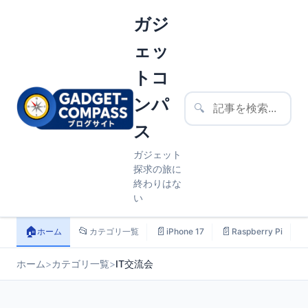
ガジ
ェッ
トコ
ンパ
🔍
ス
ガジェット
探求の旅に
終わりはな
い
🏠
📂
📄
📄

ホーム
カテゴリ一覧
iPhone 17
Raspberry Pi
ホーム
>
カテゴリ一覧
>
IT交流会