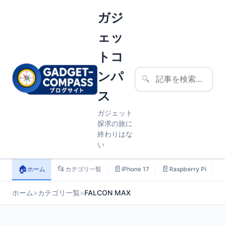
ガジ
ェッ
トコ
ンパ
🔍
ス
ガジェット
探求の旅に
終わりはな
い
🏠
📂
📄
📄

ホーム
カテゴリ一覧
iPhone 17
Raspberry Pi
ホーム
>
カテゴリ一覧
>
FALCON MAX