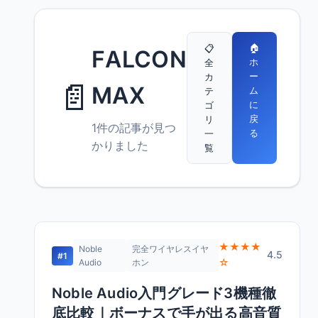
🏠
📋
FALCON
ホ
全
ー
カ
📄
MAX
ム
テ
に
ゴ
戻
リ
1件の記事が見つ
る
一
かりました
覧
★★★★
Noble
完全ワイヤレスイヤ
4.5
#1
☆
Audio
ホン
Noble Audio入門グレード3機種徹
底比較｜ボーナスで手が出る高音質