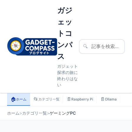
ガジ
ェッ
トコ
ンパ
🔍
ス
ガジェット
探求の旅に
終わりはな
い
🏠
📂
📄
📄
📄
ホーム
カテゴリ一覧
Raspberry Pi
Ollama
ス
ホーム
>
カテゴリ一覧
>
ゲーミングPC