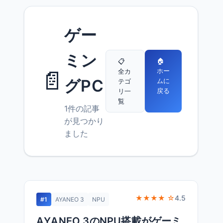
ゲー
ミン
🏠
📋
📄
ホー
全カ
グPC
ムに
テゴ
戻る
リ一
覧
1件の記事
が見つかり
ました
★★★★ ☆
4.5
#1
AYANEO 3
NPU
AYANEO 3のNPU搭載がゲーミ