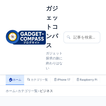
ガジ
ェッ
トコ
ンパ
🔍
ス
ガジェット
探求の旅に
終わりはな
い
🏠
📂
📄
📄

ホーム
カテゴリ一覧
iPhone 17
Raspberry Pi
ホーム
>
カテゴリ一覧
>
ビジネス