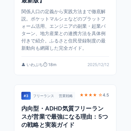
最新版】
関係人口の定義から実践方法まで徹底解
説。ポケットマルシェなどのプラットフ
ォーム活用、エンジニアの副業・起業パ
ターン、地方産業との連携方法を具体例
付きで紹介。ふるさと住民登録制度の最
新動向も網羅した完全ガイド。
👤 いわぶち
⏱️ 18m
2025/12/12
★★★★ ☆
4.5
#3
フリーランス
営業戦略
内向型・ADHD気質フリーラン
スが営業で最強になる理由：5つ
の戦略と実装ガイド