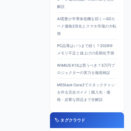
解説
AI需要が半導体危機を招く—SDカ
ード価格2倍化とスマホ市場の大転
換
PC品薄はいつまで続く？2026年
メモリ不足と値上げの長期化予測
WiMiUS K13は買うべき？3万円プ
ロジェクターの実力を徹底検証
M5Stack Core2でスタックチャン
を作る完全ガイド｜購入先・価
格・必要な部品まで全解説
🏷️ タグクラウド