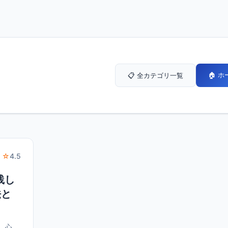
🏠 
📋 全カテゴリ一覧
 ☆
4.5
践し
法と
、心