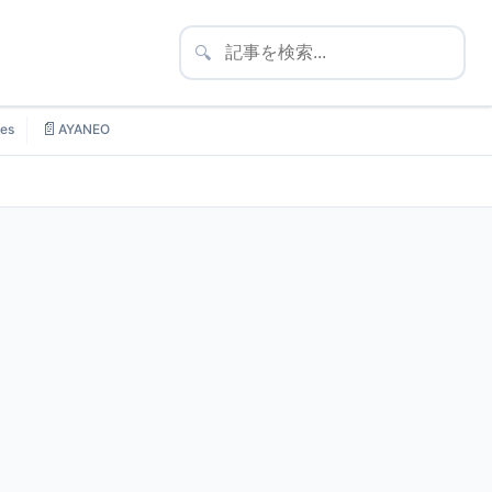
🔍
📄
es
AYANEO