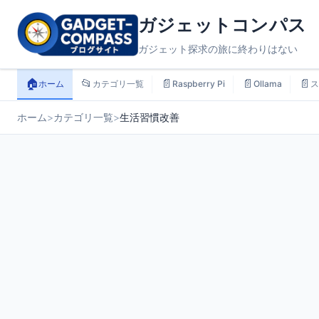
ガジェットコンパス
ガジェット探求の旅に終わりはない
🏠
📂
📄
📄
📄
ホーム
カテゴリ一覧
Raspberry Pi
Ollama
ス
ホーム
>
カテゴリ一覧
>
生活習慣改善