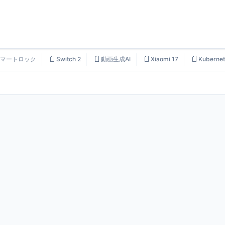
📄
📄
📄
📄
マートロック
Switch 2
動画生成AI
Xiaomi 17
Kubernet