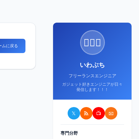
🙋🏻‍♂️
ホームに戻る
いわぶち
フリーランスエンジニア
ガジェット好きエンジニアが日々
発信します！！！
𝕏
📺
📧
専門分野