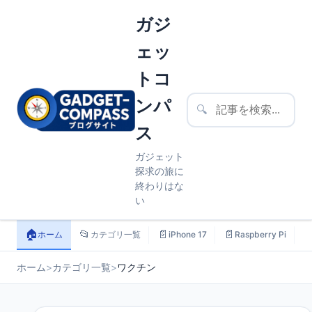
ガジ
ェッ
トコ
ンパ
🔍
ス
ガジェット
探求の旅に
終わりはな
い
🏠
📂
📄
📄

ホーム
カテゴリ一覧
iPhone 17
Raspberry Pi
ホーム
>
カテゴリ一覧
>
ワクチン