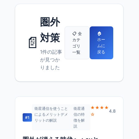
圏外
🏠
📋 全
対策
📄
ホー
カテ
ムに
ゴリ
1件の記事
戻る
一覧
が見つか
りました
★★★★
衛星通信を使うこと
衛星通
4.8
☆
によるメリットデメ
信の特
#1
リットの解説
徴を解
説