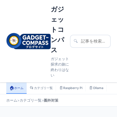
ガジ
ェッ
トコ
ンパ
🔍
ス
ガジェット
探求の旅に
終わりはな
い
🏠
📂
📄
📄
📄
ホーム
カテゴリ一覧
Raspberry Pi
Ollama
ス
ホーム
>
カテゴリ一覧
>
圏外対策