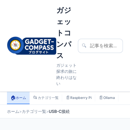
ガジ
ェッ
トコ
ンパ
🔍
ス
ガジェット
探求の旅に
終わりはな
い
🏠
📂
📄
📄
📄
ホーム
カテゴリ一覧
Raspberry Pi
Ollama
ス
ホーム
>
カテゴリ一覧
>
USB-C接続