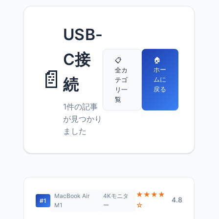
USB-
C接
🏠
📋
📄
ホー
全カ
続
ムに
テゴ
戻る
リ一
覧
1件の記事
が見つかり
ました
★★★★
MacBook Air
4Kモニタ
4.8
#1
☆
M1
ー