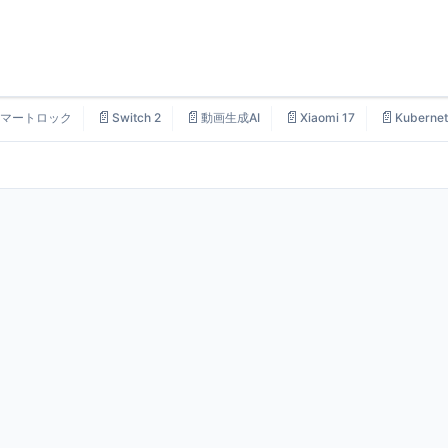
📄
📄
📄
📄
マートロック
Switch 2
動画生成AI
Xiaomi 17
Kubernet