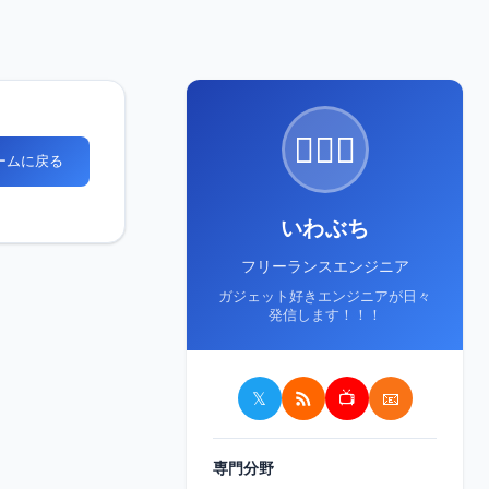
🙋🏻‍♂️
ホームに戻る
いわぶち
フリーランスエンジニア
ガジェット好きエンジニアが日々
発信します！！！
𝕏
📺
📧
専門分野