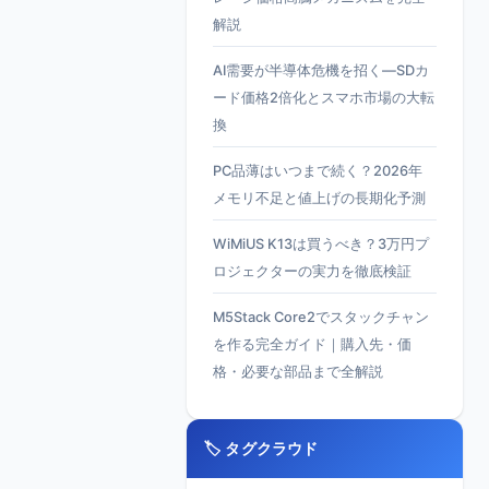
解説
AI需要が半導体危機を招く—SDカ
ード価格2倍化とスマホ市場の大転
換
PC品薄はいつまで続く？2026年
メモリ不足と値上げの長期化予測
WiMiUS K13は買うべき？3万円プ
ロジェクターの実力を徹底検証
M5Stack Core2でスタックチャン
を作る完全ガイド｜購入先・価
格・必要な部品まで全解説
🏷️ タグクラウド