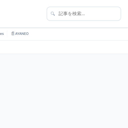
🔍
📄
es
AYANEO