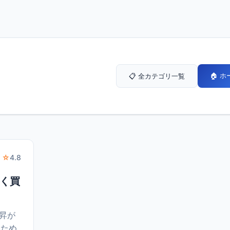
🏠 
📋 全カテゴリ一覧
 ☆
4.8
安く買
上昇が
るため