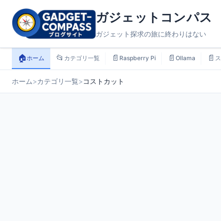
ガジェットコンパス
ガジェット探求の旅に終わりはない
🏠
📂
📄
📄
📄
ホーム
カテゴリ一覧
Raspberry Pi
Ollama
ス
ホーム
>
カテゴリ一覧
>
コストカット