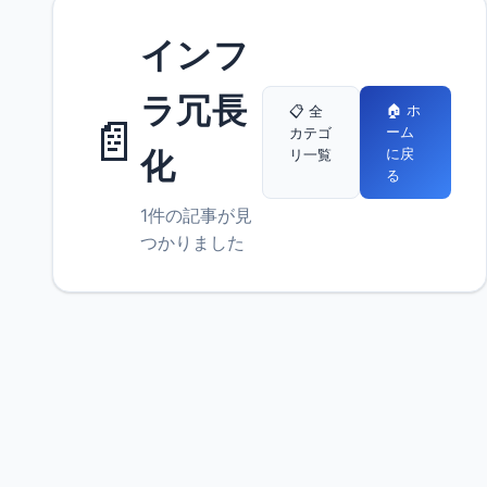
インフ
ラ冗長
🏠 ホ
📋 全
📄
ーム
カテゴ
に戻
化
リ一覧
る
1件の記事が見
つかりました