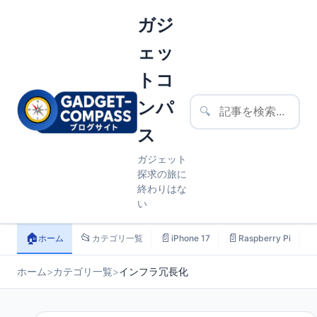
ガジ
ェッ
トコ
ンパ
🔍
ス
ガジェット
探求の旅に
終わりはな
い
🏠
📂
📄
📄

ホーム
カテゴリ一覧
iPhone 17
Raspberry Pi
ホーム
>
カテゴリ一覧
>
インフラ冗長化